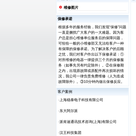
维修图片
保修承诺
根据多年的服务经验，我们发现“保修”问题
一直是捆扰广大客户的一大难题。因为客
户总是担心维修单位服务后的保障问题，
可恰恰一般的小维修部又无法给客户一种
有保障的保修承诺。为了解决客户的后顾
之忧，我们对客户作出以下保修承诺：①
对所维修的电器一律提供三个月的保修服
务（如事先另有约定除外）。②在保修期
之内，出现原故障或原配件再次损坏的情
况，我公司一律负责免费维修（人为造成
故障除外）。③10分钟内做出保修反应。
客户案例
·上海稳泰电子科技有限公司
·东大阿尔派
·派肯迪通讯技术咨询(上海)有限公司
·汉王科技集团