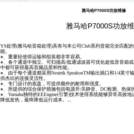
雅马哈P7000S功放维修
雅马哈P7000S功放
YS处理(雅马哈音箱处理)具有与本公司Club系列音箱完全匹
能。
●、
重量轻使得运输和组装都非常容易。
●、
各个通道中独立、可扫描高/低通滤波器可优化超低音音箱
中都可获得最高音频品质和性能。
●、
由于每个通道都采用Neutrik SpeakonTM输出插口和1/
供杰出的连接灵活性。
●、
专门设计的底盘，可提供额外的耐用和强度。
●、
所提供的综合保护措施包括电源开/关静音、DC检测、热保
●、
Yamaha独特的EEEngine(引擎)技术使得系统能够异常
降低发热，最终降低运行成本。...